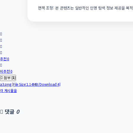
면책 조항: 본 콘텐츠는 일반적인 인명 탐색 정보 제공을 목적
추천 0
비추천 0
첨부 [
1
]
a3.png
[File Size:1.14MB/Download:4]
이 게시물을
댓글
0