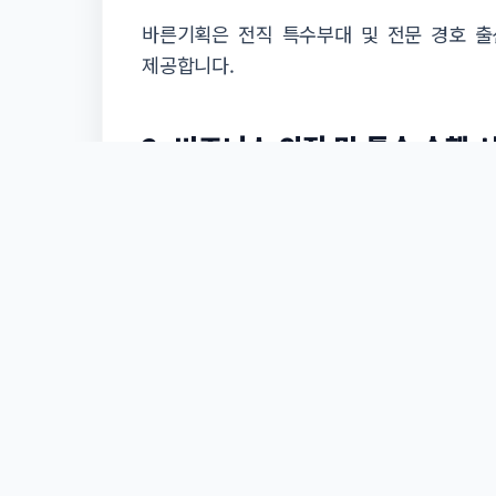
바른기획은 전직 특수부대 및 전문 경호 
제공합니다.
2. 비즈니스 의전 및 특수 수행 
VIP 전담 팀의 3대 운영 원칙
안심 밀착 케어:
의뢰인의 사생활을 존중하며 시야
동선 최적화 및 사전 실사:
돌발 변수를 0%로 만들기 위해
철저한 기밀 보안: