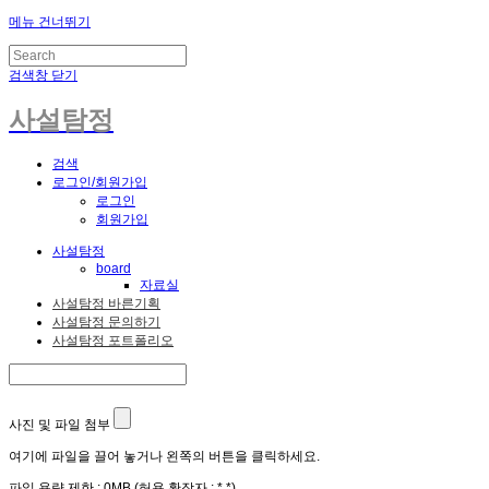
메뉴 건너뛰기
검색창 닫기
사설탐정
검색
로그인/회원가입
로그인
회원가입
사설탐정
board
자료실
사설탐정 바른기획
사설탐정 문의하기
사설탐정 포트폴리오
사진 및 파일 첨부
여기에 파일을 끌어 놓거나 왼쪽의 버튼을 클릭하세요.
파일 용량 제한 :
0MB
(허용 확장자 :
*.*
)