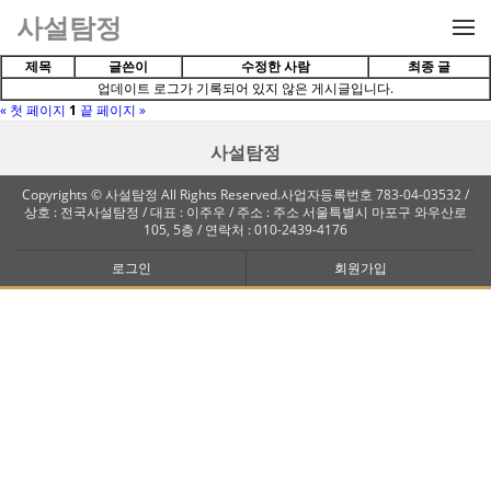
메뉴 건너뛰기
사설탐정
제목
글쓴이
수정한 사람
최종 글
업데이트 로그가 기록되어 있지 않은 게시글입니다.
« 첫 페이지
1
끝 페이지 »
사설탐정
Copyrights © 사설탐정 All Rights Reserved.사업자등록번호 783-04-03532 /
상호 : 전국사설탐정 / 대표 : 이주우 / 주소 : 주소 서울특별시 마포구 와우산로
105, 5층 / 연락처 : 010-2439-4176
로그인
회원가입