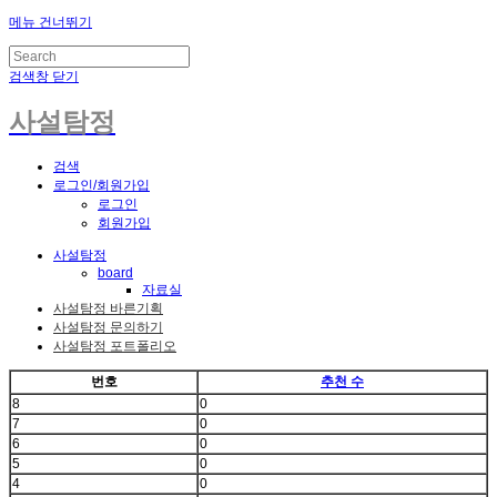
메뉴 건너뛰기
검색창 닫기
사설탐정
검색
로그인/회원가입
로그인
회원가입
사설탐정
board
자료실
사설탐정 바른기획
사설탐정 문의하기
사설탐정 포트폴리오
번호
추천 수
8
0
7
0
6
0
5
0
4
0